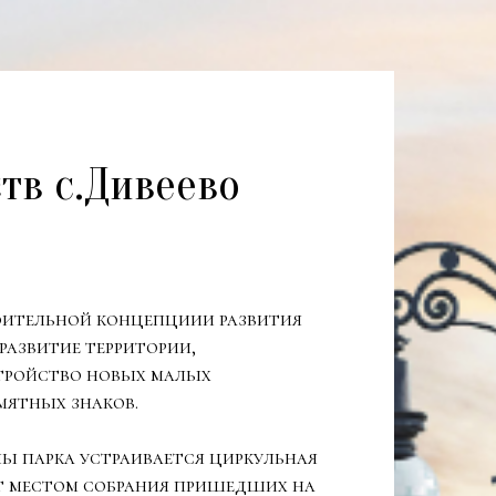
тв с.Дивеево
роительной концепциии развития
развитие территории,
стройство новых малых
мятных знаков.
пы парка устраивается циркульная
ит местом собрания пришедших на