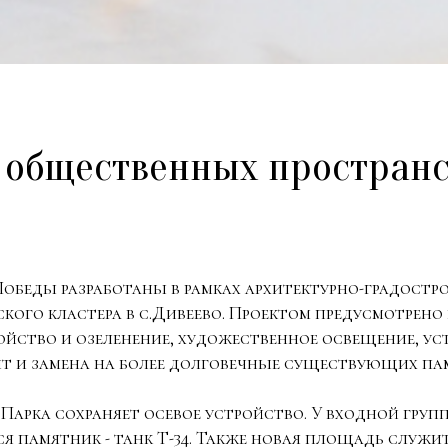
 общественных пространс
Победы разработаны в рамках архитектурно-градост
ого кластера в с.Дивеево. Проектом предусмотрено 
йство и озеленение, художественное освещение, у
нт и замена на более долговечные существующих па
арка сохраняет осевое устройство. У входной груп
ся памятник - танк Т-34. Также новая площадь служ