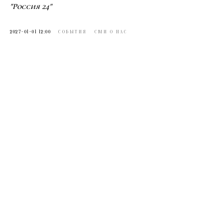
"Россия 24"
2027-01-01 12:00
СОБЫТИЯ
СМИ О НАС
Центр Классической и Традиционной архитектуры МАРХИ