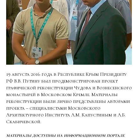
19 августа 2016 года в Республике Крым Президенту
РФ В.В. Путину был продемонстрирован проект
графической реконструкции Чудова и Вознесенского
монастырей в Московском Кремле. Материалы
реконструкции были лично представлены авторами
проекта – специалистами Московского
Архитектурного Института А.М. Капустиным и А.Б.
Скабичевской.
материалы доступны на информационном портале