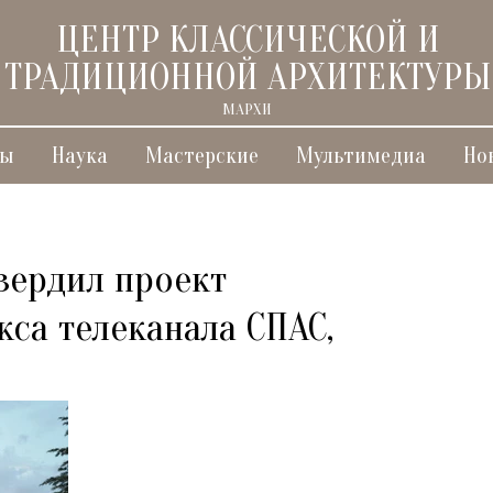
ЦЕНТР КЛАССИЧЕСКОЙ И
ТРАДИЦИОННОЙ АРХИТЕКТУРЫ
МАРХИ
ты
Наука
Мастерские
Мультимедиа
Но
вердил проект
са телеканала СПАС,