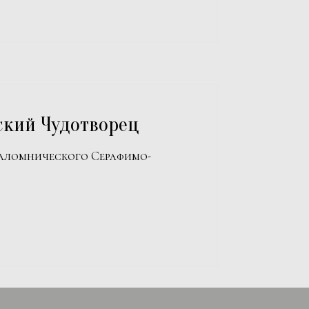
ский Чудотворец
паломнического Серафимо-