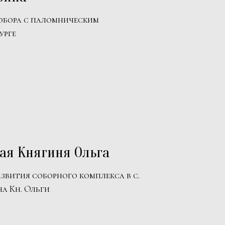
собора с паломническим
урге
ая Княгиня Ольга
азвития соборного комплекса в с.
а Кн. Ольги