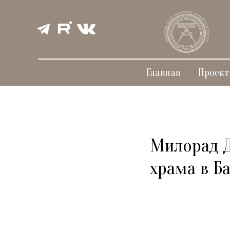
Главная
Проек
Милорад Д
храма в Б