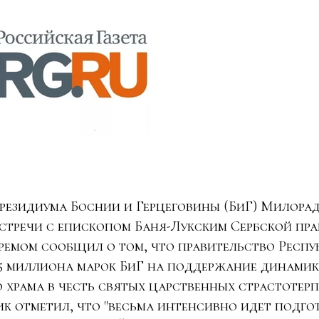
резидиума Боснии и Герцеговины (БиГ) Милора
стречи с епископом Баня-Лукским Сербской пр
ремом сообщил о том, что правительство Респу
5 миллиона марок БиГ на поддержание динамик
о храма в честь святых царственных страстотерп
к отметил, что "весьма интенсивно идет подго