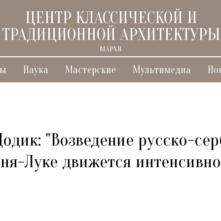
ЦЕНТР КЛАССИЧЕСКОЙ И
ТРАДИЦИОННОЙ АРХИТЕКТУРЫ
МАРХИ
ты
Наука
Мастерские
Мультимедиа
Но
одик: "Возведение русско-сер
аня-Луке движется интенсивно