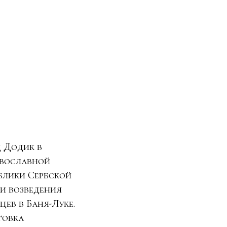
д Додик в
авославной
блики Сербской
и возведения
цев в Баня-Луке.
товка