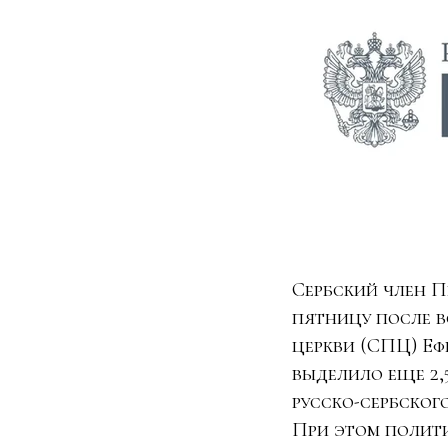
Сербский член П
пятницу после в
церкви (СПЦ) Еф
выделило еще 2,
русско-сербског
При этом полити