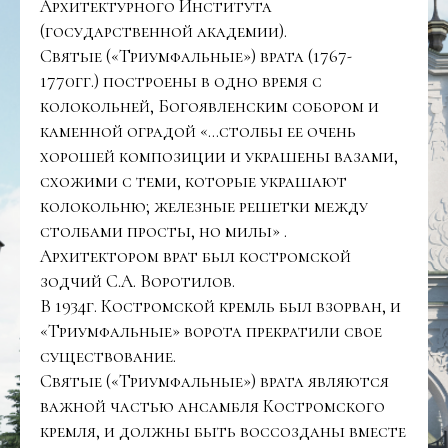
Архитектурного Института
(государственной академии).
Святые («Триумфальные») врата (1767-
1770гг.) построены в одно время с
колокольней, Богоявленским собором и
каменной оградой «…столбы ее очень
хорошей композиции и украшены вазами,
схожими с теми, которые украшают
колокольню; железные решетки между
столбами просты, но милы» .
Архитектором врат был костромской
зодчий С.А. Воротилов.
В 1934г. Костромской кремль был взорван, и
«Триумфальные» ворота прекратили свое
существование.
Святые («Триумфальные») врата являются
важной частью ансамбля Костромского
кремля, и должны быть воссозданы вместе